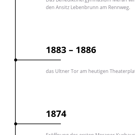
den Ansitz Lebenbrunn am Rennweg.
1883 – 1886
das Ultner Tor am heutigen Theaterplat
1874
Eröffnung des ersten Meraner Kurhau