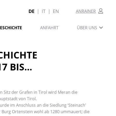
DE
|
IT
|
EN
ANRAINER
ESCHICHTE
ANFAHRT
ÜBER UNS
CHICHTE 

 BIS...
 Sitz der Grafen in Tirol wird Meran die 
ptstadt von Tirol.

rde im Anschluss an die Siedlung ‘Steinach’ 
r Burg Ortenstein wohl ab 1280 ummauert; die 