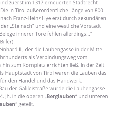
nd zuerst im 1317 erneuerten Stadtrecht 
Die in Tirol außerordentliche Länge von 800 
nach Franz-Heinz Hye erst durch sekundären 
der „Steinach“ und eine westliche Vorstadt 
 Belege innerer Tore fehlen allerdings…” 
ller).

inhard II., der die Laubengasse in der Mitte 
Jahrhunderts als Verbindungsweg vom 
z hin zum Kornplatz errichten ließ. In der Zeit 
s Hauptstadt von Tirol waren die Lauben das 
für den Handel und das Handwerk.

au der Galileistraße wurde die Laubengasse 
. Jh. in die oberen „
Berglauben
“ und unteren 
lauben
“ geteilt.