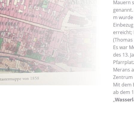
Mauern si
genannt. 
m wurde 
Einbezug 
erreicht;
(Thomas Bi
Es war Me
des 13. 
Pfarrplat
Merans al
Zentrum 
Mit dem B
ab dem 14
„
Wasser