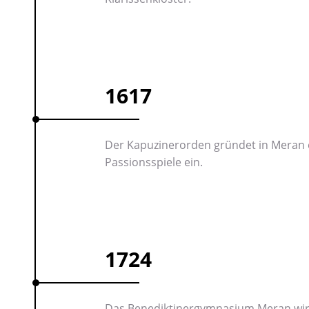
1617
Der Kapuzinerorden gründet in Meran 
Passionsspiele ein.
1724
Das Benediktinergymnasium Meran wird