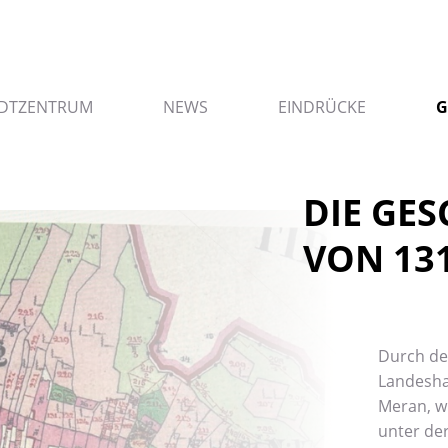
TADTZENTRUM
NEWS
EINDRÜCKE
G
DIE GES
VON 1317
Durch den
Landeshau
Meran, wu
unter de