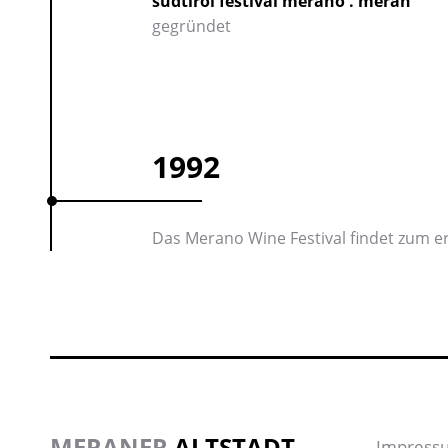
südtirol festival merano . meran
gegründet
1992
Das Merano Wine Festival findet zum er
MERANER
ALTSTADT
Impress