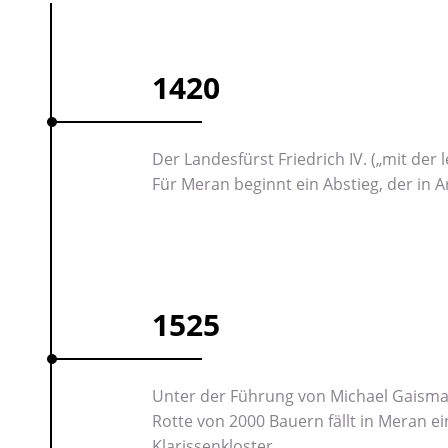
1420
Der Landesfürst Friedrich IV. („mit der
Für Meran beginnt ein Abstieg, der in 
1525
Unter der Führung von Michael Gaismai
Rotte von 2000 Bauern fällt in Meran e
Klarissenkloster.